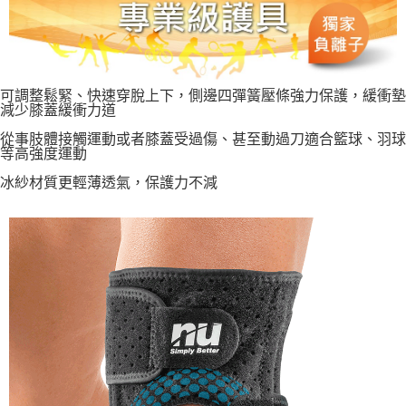
付款後 7-11 取貨
每筆NT$80，滿NT$990(含以上)免運費
貨運
可調整鬆緊、快速穿脫上下，側邊四彈簧壓條強力保護，緩衝墊
減少膝蓋緩衝力道
每筆NT$80，滿NT$490(含以上)免運費
從事肢體接觸運動或者膝蓋受過傷、甚至動過刀適合籃球、羽球
海外宅配EMS
查看運費
等高強度運動
冰紗材質更輕薄透氣，保護力不減