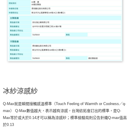
冰紗涼感紗
Q-Max就是瞬間接觸感溫標準（Touch Feeling of Warmth or Coolness／q-
max） Q-Max數值越大，表示越有涼感，台灣紡拓會訂出的標準，是Q-
Max等於或大於0.14才可以稱為涼感紗；標準檢驗局則公告針織Q-max值高
於0.13