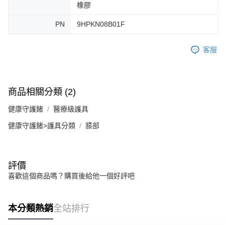
橡膠
PN
9HPKN08B01F
客服
商品相關分類 (2)
健康守護鍺
醫療級護具
健康守護鍺>護具分類
膝部
評價
喜歡這個商品嗎？購買後給他一個好評吧
本分類熱銷
全站排行