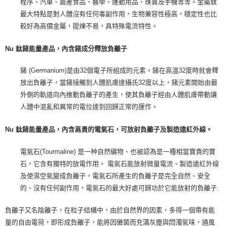
程序、汽車、農產食品、醫學、運動用品、珠寶及手機等等。金屬鈦
最大特點是對人體沒有任何毒副作用，生物兼容性極高，穩定性也比
較好為高價金屬，提煉不易，具特殊電流特性。
Nu 鈦鍺能量產品，內含鍺成分釋放負離子
鍺 (Germanium)是由32個電子所組成的元素。鍺在高溫32度時就會釋
放出負離子，當鍺接觸到人體肌膚達攝氏32度以上，鍺元素開始由最
外側的軌道向內推動負離子的產生，使其負離子經由人體肌膚帶動讓
人體中混亂和異常的電位達到回歸正常的運作。
Nu 鈦鍺能量產品，內含高貴的電氣石，可放射負離子及製造遠紅外線。
電氣石(Tourmaline) 是一种自然礦物、也被認為是一種相當寶貴的寶
石，它含有獨特的放電作用。 電氣石能放射微量電流、製造遠紅外線
及使濕空氣變成負離子，電氣石所產生的負離子是完全自然、安全
的、沒有任何副作用，電氣石的最大好處可歸功於它能放射的負離子.
負離子又名陰離子，在粒子結構中，由於自然界的因素，多得一個帶有能
量的自由電荷，即形成負離子，能將因黴菌而充滿灰塵與悶濁氣味，通風