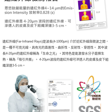
遠紅外線(Far-Infrared Rays)是波長(4-1000μm) 介於近紅外線與微波之間，
是一種不可見光線，具有光的直進性、曲折性、反射性、穿透性。 其中波
長4-20μm的遠紅外線稱為「生命之光」。其特色是能激發水分子磨擦生
熱，稱為「吸引共振」。 4-20μm波段的遠紅外線可滲透人的皮膚及皮下組
織深達3-5 cm。