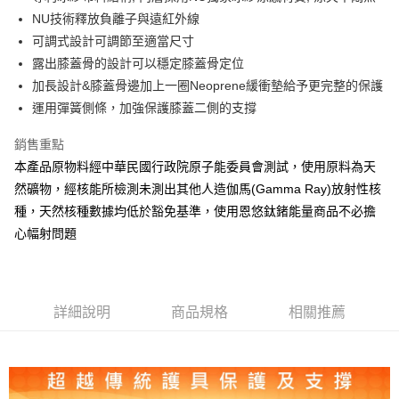
華南商業銀行
彰化商業銀行
NU技術釋放負離子與遠紅外線
LINE Pay
上海商業儲蓄銀行
台北富邦商業銀行
國泰世華商業銀行
兆豐國際商業銀行
可調式設計可調節至適當尺寸
Apple Pay
臺灣中小企業銀行
台中商業銀行
露出膝蓋骨的設計可以穩定膝蓋骨定位
匯豐（台灣）商業銀行
華泰商業銀行
加長設計&膝蓋骨邊加上一圈Neoprene緩衝墊給予更完整的保護
街口支付
聯邦商業銀行
遠東國際商業銀行
運用彈簧側條，加強保護膝蓋二側的支撐
元大商業銀行
永豐商業銀行
悠遊付
玉山商業銀行
星展（台灣）商業銀行
銷售重點
台新國際商業銀行
中國信託商業銀行
Google Pay
本產品原物料經中華民國行政院原子能委員會測試，使用原料為天
台灣樂天信用卡公司
ATM付款
然礦物，經核能所檢測未測出其他人造伽馬(Gamma Ray)放射性核
種，天然核種數據均低於豁免基準，使用恩悠鈦鍺能量商品不必擔
運送方式
心幅射問題
全家取貨付款
每筆NT$80
詳細說明
商品規格
相關推薦
付款後 全家 取貨
每筆NT$80，滿NT$990(含以上)免運費
7-11取貨付款
每筆NT$80