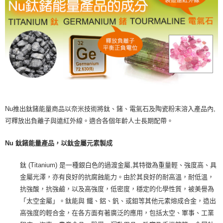
Nu推出鈦鍺能量商品以奈米技術將鈦、鍺、電氣石及陶瓷粉末溶入產品內,
可釋放出負離子與遠紅外線。適合各個年齡人士長期配帶。
Nu 鈦鍺能量產品，以鈦金屬元素製成
鈦 (Titanium) 是一種銀白色的過渡金屬,其特徵為重量輕、強度高、具
金屬光澤，亦有良好的抗腐蝕能力。由於其良好的耐高溫，耐低溫，
抗強酸，抗強鹼，以及高強度，低密度，穩定的化學性質，被美譽為
「太空金屬」。鈦能與 鐵、鋁、釩、或鉬等其他元素熔成合金，造出
高強度的輕合金，在各方面有著廣泛的應用，包括太空、軍事、工業