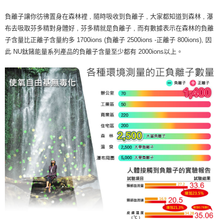
負離子讓你彷彿置身在森林裡 , 隨時吸收到負離子 , 大家都知道到森林 , 瀑
布去吸取芬多精對身體好 , 芬多精就是負離子 , 而有數據表示在森林的負離
子含量比正離子含量約多 1700ions (負離子 2500ions -正離子 800ions), 因
此 NU鈦鍺能量系列產品的負離子含量至少都有 2000ions以上。