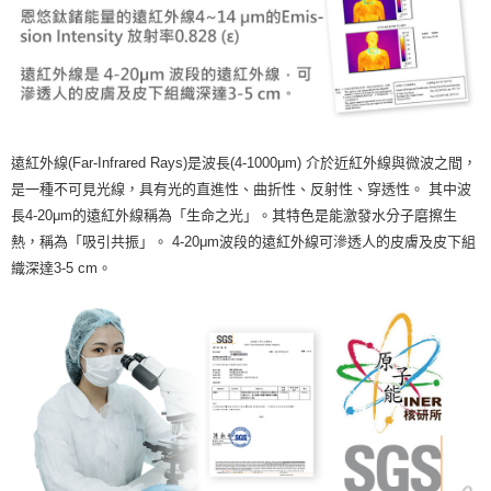
遠紅外線(Far-Infrared Rays)是波長(4-1000μm) 介於近紅外線與微波之間，
是一種不可見光線，具有光的直進性、曲折性、反射性、穿透性。 其中波
長4-20μm的遠紅外線稱為「生命之光」。其特色是能激發水分子磨擦生
熱，稱為「吸引共振」。 4-20μm波段的遠紅外線可滲透人的皮膚及皮下組
織深達3-5 cm。