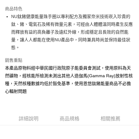
3 期 0 利率 每期
NT$2,433
21家銀行
商品特色
合作金庫商業銀行
第一商業銀行
超商取貨付款
NU鈦鍺健康能量珠手圈以專利配方及獨家奈米技術崁入珍貴的
華南商業銀行
彰化商業銀行
鈦、鍺、電氣石及稀有微量元素，可經由人體體溫同時產生反應
LINE Pay
上海商業儲蓄銀行
台北富邦商業銀行
國泰世華商業銀行
兆豐國際商業銀行
而釋放有益的高負離子及遠紅外線，形成穩定且長效的自然能
Apple Pay
臺灣中小企業銀行
台中商業銀行
量，讓人人都能在使用NU產品中，同時兼具時尚並保持最佳狀
匯豐（台灣）商業銀行
華泰商業銀行
態。
街口支付
聯邦商業銀行
遠東國際商業銀行
元大商業銀行
永豐商業銀行
悠遊付
銷售重點
玉山商業銀行
星展（台灣）商業銀行
本產品原物料經中華民國行政院原子能委員會測試，使用原料為天
台新國際商業銀行
中國信託商業銀行
Google Pay
然礦物，經核能所檢測未測出其他人造伽馬(Gamma Ray)放射性核
台灣樂天信用卡公司
ATM付款
種，天然核種數據均低於豁免基準，使用恩悠鈦鍺能量商品不必擔
心輻射問題
運送方式
全家取貨付款
每筆NT$80
詳細說明
商品規格
相關推薦
付款後 全家 取貨
每筆NT$80，滿NT$990(含以上)免運費