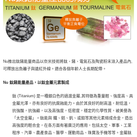
Nu推出鈦鍺能量商品以奈米技術將鈦、鍺、電氣石及陶瓷粉末溶入產品內,
可釋放出負離子與遠紅外線。適合各個年齡人士長期配帶。
Nu 鈦鍺能量產品，以鈦金屬元素製成
鈦 (Titanium) 是一種銀白色的過渡金屬,其特徵為重量輕、強度高、具
金屬光澤，亦有良好的抗腐蝕能力。由於其良好的耐高溫，耐低溫，
抗強酸，抗強鹼，以及高強度，低密度，穩定的化學性質，被美譽為
「太空金屬」。鈦能與 鐵、鋁、釩、或鉬等其他元素熔成合金，造出
高強度的輕合金，在各方面有著廣泛的應用，包括太空、軍事、工業
程序、汽車、農產食品、醫學、運動用品、珠寶及手機等等。金屬鈦