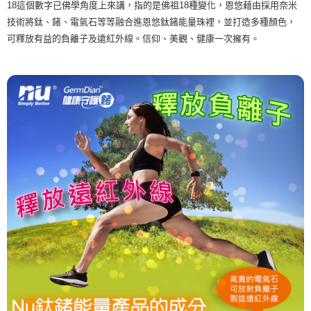
18這個數字已佛學角度上來講，指的是佛祖18種變化，恩悠藉由採用奈米
7-11取貨付款
技術將鈦、鍺、電氣石等等融合進恩悠鈦鍺能量珠裡，並打造多種顏色，
每筆NT$80
可釋放有益的負離子及遠紅外線。信仰、美觀、健康一次擁有。
付款後 7-11 取貨
每筆NT$80，滿NT$990(含以上)免運費
貨運
每筆NT$80，滿NT$490(含以上)免運費
海外宅配EMS
查看運費