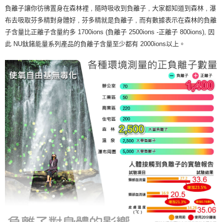
負離子讓你彷彿置身在森林裡 , 隨時吸收到負離子 , 大家都知道到森林 , 瀑
布去吸取芬多精對身體好 , 芬多精就是負離子 , 而有數據表示在森林的負離
子含量比正離子含量約多 1700ions (負離子 2500ions -正離子 800ions), 因
此 NU鈦鍺能量系列產品的負離子含量至少都有 2000ions以上。