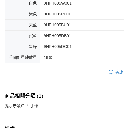
白色
9HPH005W001
紫色
9HPH005PP01
天藍
9HPH005BU01
寶藍
9HPH005DB01
墨綠
9HPH005DG01
手圈能量珠數量
18顆
客服
商品相關分類 (1)
健康守護鍺
手環