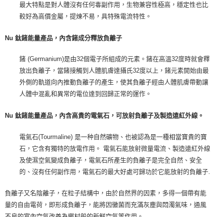
最大特點是對人體沒有任何毒副作用，生物兼容性極高，穩定性也比
較好為高價金屬，提煉不易，具特殊電流特性。
Nu 鈦鍺能量產品，內含鍺成分釋放負離子
鍺 (Germanium)是由32個電子所組成的元素。鍺在高溫32度時就會釋
放出負離子，當鍺接觸到人體肌膚達攝氏32度以上，鍺元素開始由最
外側的軌道向內推動負離子的產生，使其負離子經由人體肌膚帶動讓
人體中混亂和異常的電位達到回歸正常的運作。
Nu 鈦鍺能量產品，內含高貴的電氣石，可放射負離子及製造遠紅外線。
電氣石(Tourmaline) 是一种自然礦物、也被認為是一種相當寶貴的寶
石，它含有獨特的放電作用。 電氣石能放射微量電流、製造遠紅外線
及使濕空氣變成負離子，電氣石所產生的負離子是完全自然、安全
的、沒有任何副作用，電氣石的最大好處可歸功於它能放射的負離子.
負離子又名陰離子，在粒子結構中，由於自然界的因素，多得一個帶有能
量的自由電荷，即形成負離子，能將因黴菌而充滿灰塵與悶濁氣味，通風
不良的室內空氣改善為鄉村般的新鮮空氣等作用。