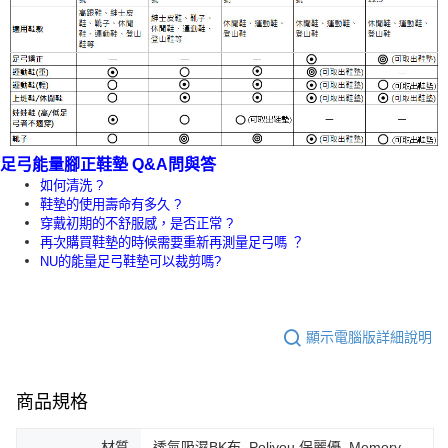
足弓能量腳正鞋墊 Q&A問與答
如何清洗 ?
鞋墊的使用壽命有多久 ?
穿戴初期的不舒服感，是否正常 ?
再次購買鞋墊的時候需要重新再測量足弓嗎 ？
NU的能量足弓鞋墊可以裁剪嗎?
顯示電腦版詳細說明
商品規格
材質
透氣吸濕BK布, Poliyou 保麗優, Memory