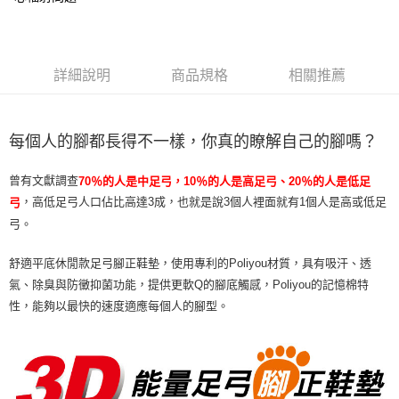
7-11取貨付款
每筆NT$80
詳細說明
商品規格
相關推薦
付款後 7-11 取貨
每筆NT$80，滿NT$990(含以上)免運費
貨運
每個人的腳都長得不一樣，你真的瞭解自己的腳嗎？
每筆NT$80，滿NT$490(含以上)免運費
曾有文獻調查
70％的人是中足弓，10％的人是高足弓、20％的人是低足
海外宅配EMS
查看運費
，高低足弓人口佔比高達3成，也就是說3個人裡面就有1個人是高或低足
弓
弓。
舒適平底休閒款足弓腳正鞋墊，使用專利的Poliyou材質，具有吸汗、透
氣、除臭與防黴抑菌功能，提供更軟Q的腳底觸感，Poliyou的記憶棉特
性，能夠以最快的速度適應每個人的腳型。