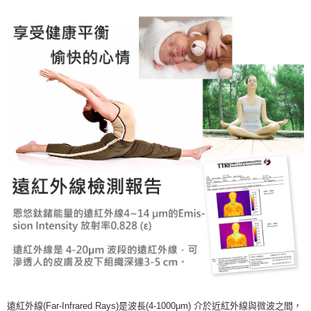
遠紅外線(Far-Infrared Rays)是波長(4-1000μm) 介於近紅外線與微波之間，