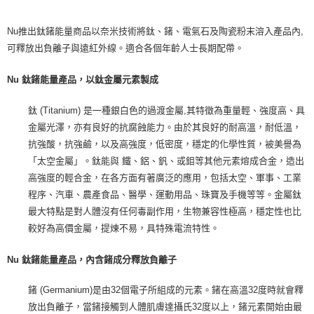
Nu推出鈦鍺能量商品以奈米技術將鈦、鍺、電氣石及陶瓷粉末溶入產品內,
可釋放出負離子與遠紅外線。適合各個年齡人士長期配帶。
Nu 鈦鍺能量產品，以鈦金屬元素製成
鈦 (Titanium) 是一種銀白色的過渡金屬,其特徵為重量輕、強度高、具
金屬光澤，亦有良好的抗腐蝕能力。由於其良好的耐高溫，耐低溫，
抗強酸，抗強鹼，以及高強度，低密度，穩定的化學性質，被美譽為
「太空金屬」。鈦能與 鐵、鋁、釩、或鉬等其他元素熔成合金，造出
高強度的輕合金，在各方面有著廣泛的應用，包括太空、軍事、工業
程序、汽車、農產食品、醫學、運動用品、珠寶及手機等等。金屬鈦
最大特點是對人體沒有任何毒副作用，生物兼容性極高，穩定性也比
較好為高價金屬，提煉不易，具特殊電流特性。
Nu 鈦鍺能量產品，內含鍺成分釋放負離子
鍺 (Germanium)是由32個電子所組成的元素。鍺在高溫32度時就會釋
放出負離子，當鍺接觸到人體肌膚達攝氏32度以上，鍺元素開始由最