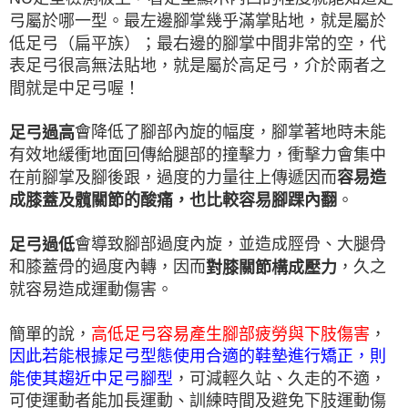
弓屬於哪一型。最左邊腳掌幾乎滿掌貼地，就是屬於
低足弓（扁平族）；最右邊的腳掌中間非常的空，代
表足弓很高無法貼地，就是屬於高足弓，介於兩者之
間就是中足弓喔！
會降低了腳部內旋的幅度，腳掌著地時未能
足弓過高
有效地緩衝地面回傳給腿部的撞擊力，衝擊力會集中
在前腳掌及腳後跟，過度的力量往上傳遞因而
容易造
。
成膝蓋及髖關節的酸痛，也比較容易腳踝內翻
會導致腳部過度內旋，並造成脛骨、大腿骨
足弓過低
和膝蓋骨的過度內轉，因而
，久之
對膝關節構成壓力
就容易造成運動傷害。
簡單的說，
高低足弓容易產生腳部疲勞與下肢傷害
，
因此若能根據足弓型態使用合適的鞋墊進行矯正，則
能使其趨近中足弓腳型
，可減輕久站、久走的不適，
可使運動者能加長運動、訓練時間及避免下肢運動傷