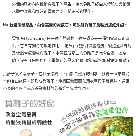
外側的軌道向內推動負離子的產生，使其負離子經由人體肌膚帶動讓
人體中混亂和異常的電位達到回歸正常的運作。
Nu 鈦鍺能量產品，內含高貴的電氣石，可放射負離子及製造遠紅外線。
電氣石(Tourmaline) 是一种自然礦物、也被認為是一種相當寶貴的寶
石，它含有獨特的放電作用。 電氣石能放射微量電流、製造遠紅外線
及使濕空氣變成負離子，電氣石所產生的負離子是完全自然、安全
的、沒有任何副作用，電氣石的最大好處可歸功於它能放射的負離子.
負離子又名陰離子，在粒子結構中，由於自然界的因素，多得一個帶有能
量的自由電荷，即形成負離子，能將因黴菌而充滿灰塵與悶濁氣味，通風
不良的室內空氣改善為鄉村般的新鮮空氣等作用。