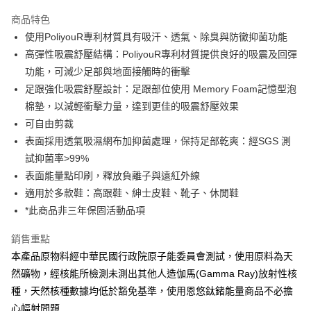
3 期 0 利率 每期
NT$626
21家銀行
商品特色
合作金庫商業銀行
第一商業銀行
超商取貨付款
使用PoliyouR專利材質具有吸汗、透氣、除臭與防黴抑菌功能
華南商業銀行
彰化商業銀行
高彈性吸震舒壓結構：PoliyouR專利材質提供良好的吸震及回彈
LINE Pay
上海商業儲蓄銀行
台北富邦商業銀行
國泰世華商業銀行
兆豐國際商業銀行
功能，可減少足部與地面接觸時的衝擊
Apple Pay
臺灣中小企業銀行
台中商業銀行
足跟強化吸震舒壓設計：足跟部位使用 Memory Foam記憶型泡
匯豐（台灣）商業銀行
華泰商業銀行
棉墊，以減輕衝擊力量，達到更佳的吸震舒壓效果
街口支付
聯邦商業銀行
遠東國際商業銀行
可自由剪裁
元大商業銀行
永豐商業銀行
悠遊付
表面採用透氣吸濕網布加抑菌處理，保持足部乾爽：經SGS 測
玉山商業銀行
星展（台灣）商業銀行
試抑菌率>99%
台新國際商業銀行
中國信託商業銀行
Google Pay
台灣樂天信用卡公司
表面能量點印刷，釋放負離子與遠紅外線
ATM付款
適用於多款鞋：高跟鞋、紳士皮鞋、靴子、休閒鞋
*此商品非三年保固活動品項
運送方式
銷售重點
全家取貨付款
本產品原物料經中華民國行政院原子能委員會測試，使用原料為天
每筆NT$80
然礦物，經核能所檢測未測出其他人造伽馬(Gamma Ray)放射性核
付款後 全家 取貨
種，天然核種數據均低於豁免基準，使用恩悠鈦鍺能量商品不必擔
每筆NT$80，滿NT$990(含以上)免運費
心幅射問題