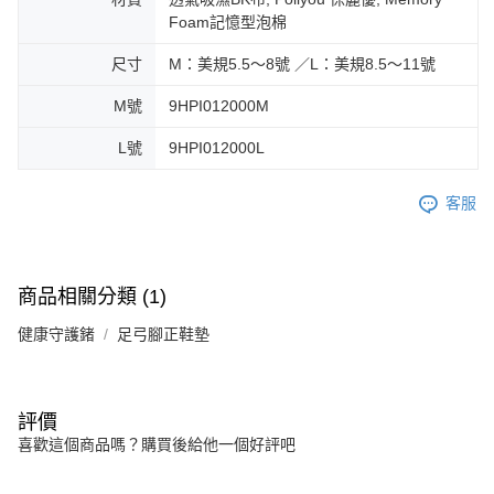
Foam記憶型泡棉
尺寸
M：美規5.5～8號 ／L：美規8.5～11號
M號
9HPI012000M
L號
9HPI012000L
客服
商品相關分類 (1)
健康守護鍺
足弓腳正鞋墊
評價
喜歡這個商品嗎？購買後給他一個好評吧