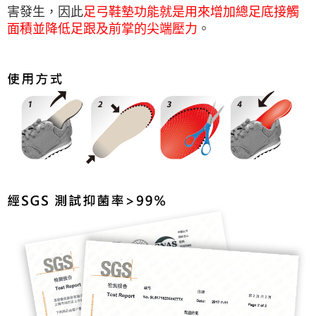
害發生，因此
足弓鞋墊功能就是用來增加總足底接觸
面積並降低足跟及前掌的尖端壓力
。