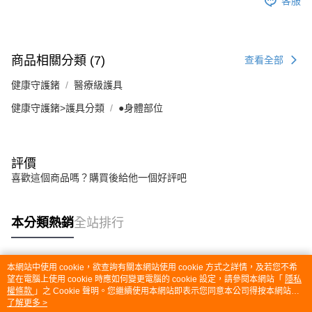
客服
商品相關分類 (7)
查看全部
健康守護鍺
醫療級護具
健康守護鍺>護具分類
●身體部位
評價
喜歡這個商品嗎？購買後給他一個好評吧
本分類熱銷
全站排行
本網站中使用 cookie，欲查詢有關本網站使用 cookie 方式之詳情，及若您不希
熱門標籤
望在電腦上使用 cookie 時應如何變更電腦的 cookie 設定，請參閱本網站「
隱私
權條款
」之 Cookie 聲明。您繼續使用本網站即表示您同意本公司得按本網站使
用條款之 Cookie 聲明使用 cookie。
了解更多 >