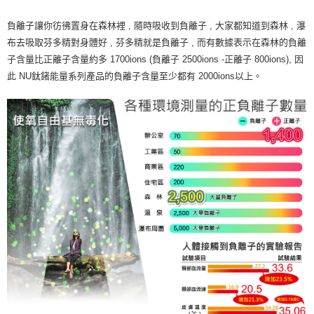
負離子讓你彷彿置身在森林裡 , 隨時吸收到負離子 , 大家都知道到森林 , 瀑
布去吸取芬多精對身體好 , 芬多精就是負離子 , 而有數據表示在森林的負離
子含量比正離子含量約多 1700ions (負離子 2500ions -正離子 800ions), 因
此 NU鈦鍺能量系列產品的負離子含量至少都有 2000ions以上。