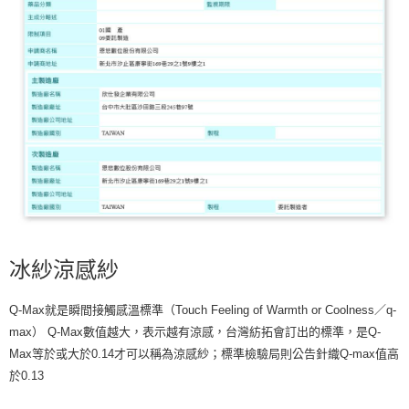
冰紗涼感紗
Q-Max就是瞬間接觸感溫標準（Touch Feeling of Warmth or Coolness／q-
max） Q-Max數值越大，表示越有涼感，台灣紡拓會訂出的標準，是Q-
Max等於或大於0.14才可以稱為涼感紗；標準檢驗局則公告針織Q-max值高
於0.13