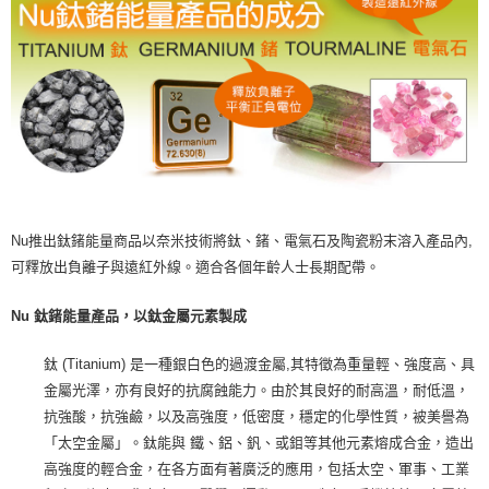
Nu推出鈦鍺能量商品以奈米技術將鈦、鍺、電氣石及陶瓷粉末溶入產品內,
可釋放出負離子與遠紅外線。適合各個年齡人士長期配帶。
Nu 鈦鍺能量產品，以鈦金屬元素製成
鈦 (Titanium) 是一種銀白色的過渡金屬,其特徵為重量輕、強度高、具
金屬光澤，亦有良好的抗腐蝕能力。由於其良好的耐高溫，耐低溫，
抗強酸，抗強鹼，以及高強度，低密度，穩定的化學性質，被美譽為
「太空金屬」。鈦能與 鐵、鋁、釩、或鉬等其他元素熔成合金，造出
高強度的輕合金，在各方面有著廣泛的應用，包括太空、軍事、工業