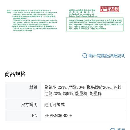
顯示電腦版詳細說明
商品規格
材質
聚氨酯 22%, 尼龍30%, 聚酯纖維20%, 冰紗
尼龍20%, 鋼8%, 能量粉, 能量條
尺寸說明
通用可調式
PN
9HPKN06B00F