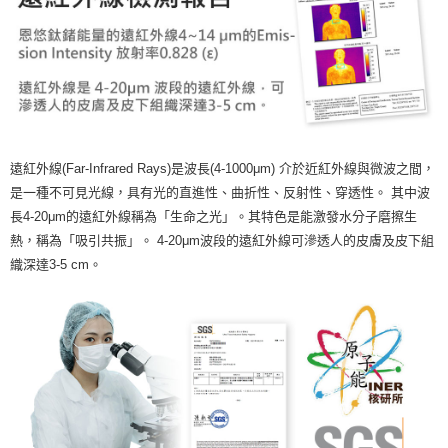
遠紅外線(Far-Infrared Rays)是波長(4-1000μm) 介於近紅外線與微波之間，
是一種不可見光線，具有光的直進性、曲折性、反射性、穿透性。 其中波
長4-20μm的遠紅外線稱為「生命之光」。其特色是能激發水分子磨擦生
熱，稱為「吸引共振」。 4-20μm波段的遠紅外線可滲透人的皮膚及皮下組
織深達3-5 cm。