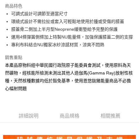
商品特色
合作金庫商業銀行
第一商業銀行
超商取貨付款
可調式設計可調節至適當尺寸
華南商業銀行
彰化商業銀行
環繞式設計不需拉扯或套入可輕鬆地使用於腫或受傷的膝蓋
LINE Pay
上海商業儲蓄銀行
台北富邦商業銀行
國泰世華商業銀行
兆豐國際商業銀行
膝蓋骨二側加上半月型Neoprene緩衝墊給予完整的保護
Apple Pay
臺灣中小企業銀行
台中商業銀行
運用4條彈簧側條加上特製NU能量條，加強保護膝蓋二側的支撐
匯豐（台灣）商業銀行
華泰商業銀行
專利布料結合NU獨家冰紗涼感材質，涼爽不悶熱
街口支付
聯邦商業銀行
遠東國際商業銀行
元大商業銀行
永豐商業銀行
悠遊付
銷售重點
玉山商業銀行
星展（台灣）商業銀行
本產品原物料經中華民國行政院原子能委員會測試，使用原料為天
台新國際商業銀行
中國信託商業銀行
Google Pay
然礦物，經核能所檢測未測出其他人造伽馬(Gamma Ray)放射性核
台灣樂天信用卡公司
ATM付款
種，天然核種數據均低於豁免基準，使用恩悠鈦鍺能量商品不必擔
心幅射問題
運送方式
全家取貨付款
每筆NT$80
詳細說明
商品規格
相關推薦
付款後 全家 取貨
每筆NT$80，滿NT$990(含以上)免運費