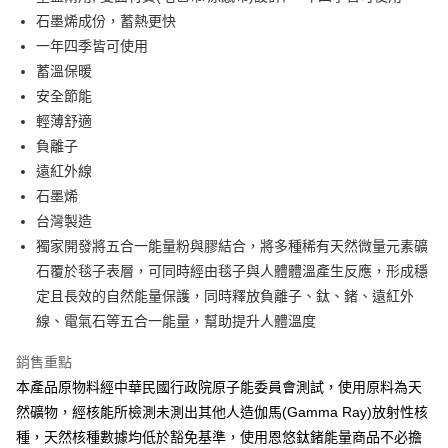
華南商業銀行
彰化商業銀行
石墨烯成份，蓄熱更快
Apple Pay
上海商業儲蓄銀行
台北富邦商業銀行
國泰世華商業銀行
兆豐國際商業銀行
一年四季皆可使用
街口支付
臺灣中小企業銀行
台中商業銀行
蓄溫保暖
匯豐（台灣）商業銀行
華泰商業銀行
安全節能
悠遊付
聯邦商業銀行
遠東國際商業銀行
輕薄舒適
元大商業銀行
永豐商業銀行
Google Pay
負離子
玉山商業銀行
星展（台灣）商業銀行
遠紅外線
台新國際商業銀行
中國信託商業銀行
ATM付款
台灣樂天信用卡公司
石墨烯
運送方式
台灣製造
獨家開發將五合一能量粉與膠結合，將多種稀有天然微量元素礦
付款後 全家 取貨
石覆於毯子表層，可同時經由毯子與人體體溫產生反應，形成穩
每筆NT$80，滿NT$990(含以上)免運費
定且長效的自然能量保護，同時釋放負離子、鈦、鍺、遠紅外
付款後 7-11 取貨
線、電氣石等五合一能量，幫助提升人體溫度
每筆NT$80，滿NT$990(含以上)免運費
銷售重點
貨運
本產品原物料經中華民國行政院原子能委員會測試，使用原料為天
每筆NT$80，滿NT$490(含以上)免運費
然礦物，經核能所檢測未測出其他人造伽馬(Gamma Ray)放射性核
種，天然核種數據均低於豁免基準，使用恩悠鈦鍺能量商品不必擔
海外宅配EMS
查看運費