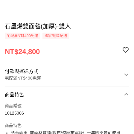
石墨烯雙面毯(加厚)-雙人
宅配滿NT$490免運
國家/地區配送
NT$24,800
付款與運送方式
宅配滿NT$490免運
付款方式
商品特色
信用卡一次付款
商品編號
信用卡分期付款
10125006
3 期 0 利率 每期
NT$8,266
21家銀行
商品特色
合作金庫商業銀行
第一商業銀行
LINE Pay
墊蓋兩用, 雙面材質(毛毯布/涼感布)設計, 一年四季皆可使用