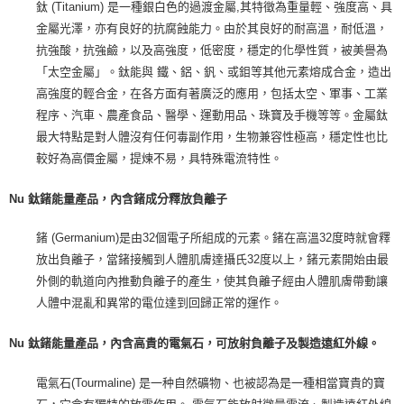
鈦 (Titanium) 是一種銀白色的過渡金屬,其特徵為重量輕、強度高、具
金屬光澤，亦有良好的抗腐蝕能力。由於其良好的耐高溫，耐低溫，
抗強酸，抗強鹼，以及高強度，低密度，穩定的化學性質，被美譽為
「太空金屬」。鈦能與 鐵、鋁、釩、或鉬等其他元素熔成合金，造出
高強度的輕合金，在各方面有著廣泛的應用，包括太空、軍事、工業
程序、汽車、農產食品、醫學、運動用品、珠寶及手機等等。金屬鈦
最大特點是對人體沒有任何毒副作用，生物兼容性極高，穩定性也比
較好為高價金屬，提煉不易，具特殊電流特性。
Nu 鈦鍺能量產品，內含鍺成分釋放負離子
鍺 (Germanium)是由32個電子所組成的元素。鍺在高溫32度時就會釋
放出負離子，當鍺接觸到人體肌膚達攝氏32度以上，鍺元素開始由最
外側的軌道向內推動負離子的產生，使其負離子經由人體肌膚帶動讓
人體中混亂和異常的電位達到回歸正常的運作。
Nu 鈦鍺能量產品，內含高貴的電氣石，可放射負離子及製造遠紅外線。
電氣石(Tourmaline) 是一种自然礦物、也被認為是一種相當寶貴的寶