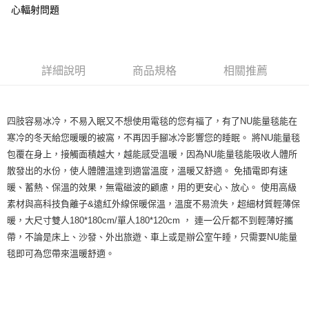
心輻射問題
詳細說明
商品規格
相關推薦
四肢容易冰冷，不易入眠又不想使用電毯的您有福了，有了NU能量毯能在
寒冷的冬天給您暖暖的被窩，不再因手腳冰冷影響您的睡眠。 將NU能量毯
包覆在身上，接觸面積越大，越能感受溫暖，因為NU能量毯能吸收人體所
散發出的水份，使人體體溫達到適當溫度，溫暖又舒適。 免插電即有速
暖、蓄熱、保溫的效果，無電磁波的顧慮，用的更安心、放心。 使用高級
素材與高科技負離子&遠紅外線保暖保溫，溫度不易流失，超細材質輕薄保
暖，大尺寸雙人180*180cm/單人180*120cm ， 連一公斤都不到輕薄好攜
帶，不論是床上、沙發、外出旅遊、車上或是辦公室午睡，只需要NU能量
毯即可為您帶來溫暖舒適。