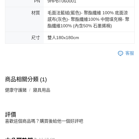
PN
9HPBT060001
材質
毛面法藍絨(藍色)- 聚酯纖維 100% 底面涼
感布(灰色)- 聚酯纖維100% 中間填充棉- 聚
酯纖維100% (內含50% 石墨烯棉)
尺寸
雙人180x180cm
客服
商品相關分類 (1)
健康守護鍺
寢具用品
評價
喜歡這個商品嗎？購買後給他一個好評吧