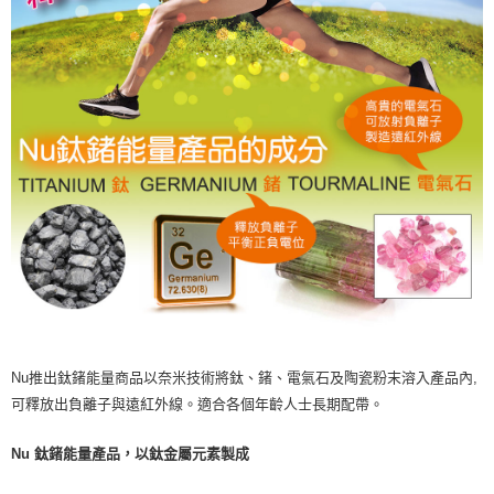
Nu推出鈦鍺能量商品以奈米技術將鈦、鍺、電氣石及陶瓷粉末溶入產品內,
可釋放出負離子與遠紅外線。適合各個年齡人士長期配帶。
Nu 鈦鍺能量產品，以鈦金屬元素製成